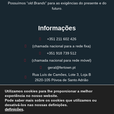
Possuímos “
old Brands
” para as exigências do presente e do
futuro.
Informações
+351 211 602 426
(chamada nacional para a rede fixa)
+351 918 739 512
(chamada nacional para rede móvel)
geral@fertown.pt
Rua Luís de Camões, Lote 3, Loja B
2620-105 Póvoa de Santo Adrião
09:00 - 12:30 / 14:00 - 18:00
Utilizamos cookies para lhe proporcionar a melhor
Período de almoço: 12:30 / 14:00
experiência no nosso website.
Pode saber mais sobre os cookies que utilizamos ou
desativá-los nas nossas definições.
definições
.