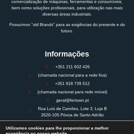
comercialização de máquinas, ferramentas e consumíveis,
bem como soluções profissionais, para utilização nas mais
diversas áreas industriais.
Possuímos “
old Brands
” para as exigências do presente e do
futuro.
Informações
+351 211 602 426
(chamada nacional para a rede fixa)
+351 918 739 512
(chamada nacional para rede móvel)
geral@fertown.pt
Rua Luís de Camões, Lote 3, Loja B
2620-105 Póvoa de Santo Adrião
09:00 - 12:30 / 14:00 - 18:00
Utilizamos cookies para lhe proporcionar a melhor
Período de almoço: 12:30 / 14:00
experiência no nosso website.