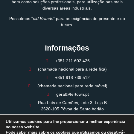
bem como soluções profissionais, para utilização nas mais
diversas áreas industriais.
Possuímos “
old Brands
” para as exigências do presente e do
futuro.
Informações
+351 211 602 426
(chamada nacional para a rede fixa)
+351 918 739 512
(chamada nacional para rede móvel)
geral@fertown.pt
Rua Luís de Camões, Lote 3, Loja B
2620-105 Póvoa de Santo Adrião
09:00 - 12:30 / 14:00 - 18:00
Utilizamos cookies para lhe proporcionar a melhor experiência
Período de almoço: 12:30 / 14:00
no nosso website.
Pode saber mais sobre os cookies que utilizamos ou desativá-