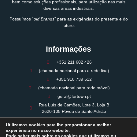
bem como soluções profissionais, para utilização nas mais
diversas áreas industriais.
Possuímos “
old Brands
” para as exigências do presente e do
futuro.
Informações
+351 211 602 426
(chamada nacional para a rede fixa)
+351 918 739 512
(chamada nacional para rede móvel)
geral@fertown.pt
Rua Luís de Camões, Lote 3, Loja B
2620-105 Póvoa de Santo Adrião
09:00 - 12:30 / 14:00 - 18:00
Utilizamos cookies para lhe proporcionar a melhor
Período de almoço: 12:30 / 14:00
experiência no nosso website.
Pode saber mais sobre os cookies que utilizamos ou