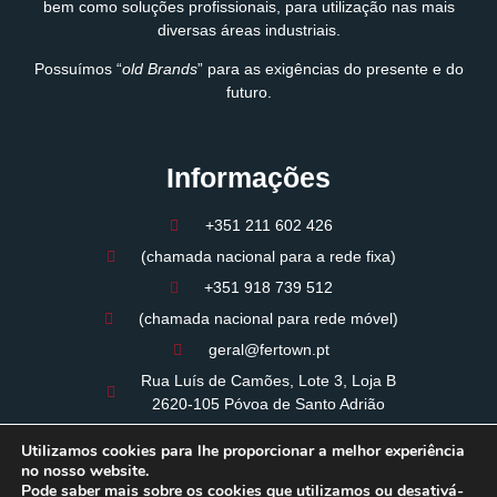
bem como soluções profissionais, para utilização nas mais
diversas áreas industriais.
Possuímos “
old Brands
” para as exigências do presente e do
futuro.
Informações
+351 211 602 426
(chamada nacional para a rede fixa)
+351 918 739 512
(chamada nacional para rede móvel)
geral@fertown.pt
Rua Luís de Camões, Lote 3, Loja B
2620-105 Póvoa de Santo Adrião
09:00 - 12:30 / 14:00 - 18:00
Utilizamos cookies para lhe proporcionar a melhor experiência
Período de almoço: 12:30 / 14:00
no nosso website.
Pode saber mais sobre os cookies que utilizamos ou desativá-